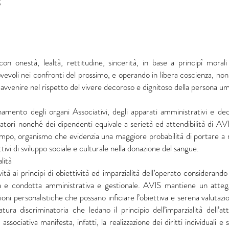
;
on onestà, lealtà, rettitudine, sincerità, in base a principî morali 
vevoli nei confronti del prossimo, e operando in libera coscienza, non 
vvenire nel rispetto del vivere decoroso e dignitoso della persona u
amento degli organi Associativi, degli apparati amministrativi e deci
ratori nonché dei dipendenti equivale a serietà ed attendibilità di A
mpo, organismo che evidenzia una maggiore probabilità di portare a ris
ivi di sviluppo sociale e culturale nella donazione del sangue.
lità
ità ai principi di obiettività ed imparzialità dell’operato consideran
vita e condotta amministrativa e gestionale. AVIS mantiene un atteg
ioni personalistiche che possano inficiare l’obiettiva e serena valutazio
ura discriminatoria che ledano il principio dell’imparzialità dell’atti
associativa manifesta, infatti, la realizzazione dei diritti individuali e s