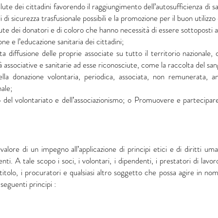
lute dei cittadini favorendo il raggiungimento dell’autosufficienza di san
li di sicurezza trasfusionale possibili e la promozione per il buon utilizz
salute dei donatori e di coloro che hanno necessità di essere sottoposti a
e e l’educazione sanitaria dei cittadini;
iffusione delle proprie associate su tutto il territorio nazionale, c
ità associative e sanitarie ad esse riconosciute, come la raccolta del 
ella donazione volontaria, periodica, associata, non remunerata, a
ale;
 del volontariato e dell’associazionismo; o Promuovere e partecipa
lore di un impegno all’applicazione di principi etici e di diritti um
enti. A tale scopo i soci, i volontari, i dipendenti, i prestatori di lav
 titolo, i procuratori e qualsiasi altro soggetto che possa agire in 
seguenti principi :