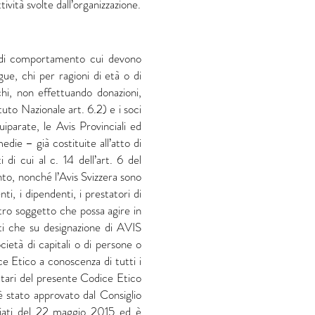
ttività svolte dall’organizzazione.
le di comportamento cui devono
gue, chi per ragioni di età o di
 chi, non effettuando donazioni,
tuto Nazionale art. 6.2) e i soci
iparate, le Avis Provinciali ed
die – già costituite all’atto di
i cui al c. 14 dell’art. 6 del
nto, nonché l’Avis Svizzera sono
ti, i dipendenti, i prestatori di
ltro soggetto che possa agire in
ti che su designazione di AVIS
cietà di capitali o di persone o
e Etico a conoscenza di tutti i
inatari del presente Codice Etico
è stato approvato dal Consiglio
iati del 22 maggio 2015 ed è