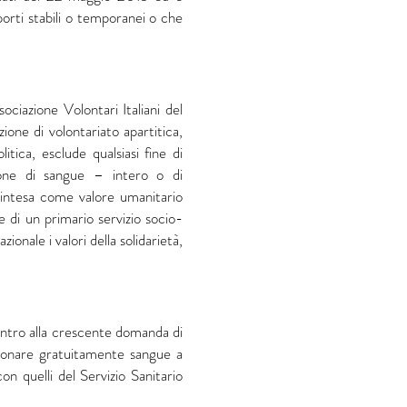
porti stabili o temporanei o che
ciazione Volontari Italiani del
one di volontariato apartitica,
litica, esclude qualsiasi fine di
ione di sangue – intero o di
intesa come valore umanitario
e di un primario servizio socio-
ionale i valori della solidarietà,
ncontro alla crescente domanda di
, donare gratuitamente sangue a
on quelli del Servizio Sanitario