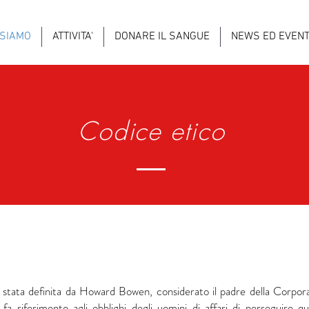
 SIAMO
ATTIVITA'
DONARE IL SANGUE
NEWS ED EVENT
Codice etico
 è stata definita da Howard Bowen, considerato il padre della Corpora
 riferimento agli obblighi degli uomini di affari di perseguire que