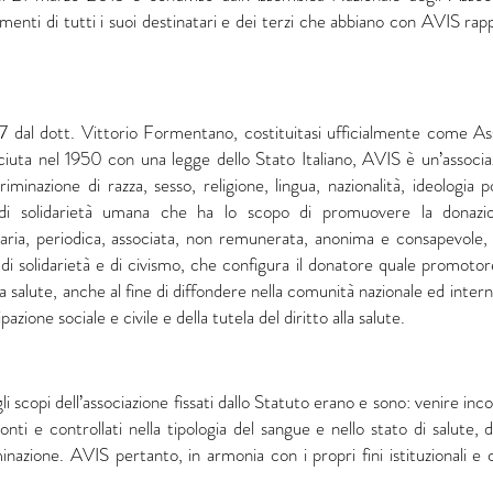
enti di tutti i suoi destinatari e dei terzi che abbiano con AVIS rap
 dal dott. Vittorio Formentano, costituitasi ufficialmente come Asso
iuta nel 1950 con una legge dello Stato Italiano, AVIS è un’associazi
iminazione di razza, sesso, religione, lingua, nazionalità, ideologia po
à di solidarietà umana che ha lo scopo di promuovere la donaz
ia, periodica, associata, non remunerata, anonima e consapevole, 
di solidarietà e di civismo, che configura il donatore quale promotor
 salute, anche al fine di diffondere nella comunità nazionale ed internaz
pazione sociale e civile e della tutela del diritto alla salute.
gli scopi dell’associazione fissati dallo Statuto erano e sono: venire i
onti e controllati nella tipologia del sangue e nello stato di salute
minazione. AVIS pertanto, in armonia con i propri fini istituzionali e c