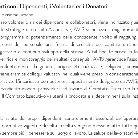
ti con i Dipendenti, i Volontari ed i Donatori
lle risorse umane
esso volontario sia dei dipendenti e collaboratori, viene indirizzato guar
le strategie di crescita Associative, AVIS si indirizza al migliorame
 programma di potenziamento delle conoscenze rivolto al raggiungime
zione del personale una forma di crescita del capitale umano di
ressivo e continuo sviluppo della stessa. A tal fine favorisce la 
erifica e monitoraggio dei risultati conseguiti. AVIS garantisce l’ass
pendentemente da genere, origine etnica/razziale, religione, convin
iene tramite colloqui valutativi nei quali viene preso in considerazione
orative. L’incaricato competente, appositamente designato da AVIS, s
l candidato idoneo, provvederà ad inviare al Comitato Esecutivo la ri
. Il Comitato Esecutivo valuterà la proposta e si determinerà sulla i
 la salute dei propri dipendenti sono elementi essenziali dell’oper
 normative vigenti e di volta in volta vengono messe in atto tutte qu
sempre più il benessere sul luogo di lavoro. La salute dei lavoratori