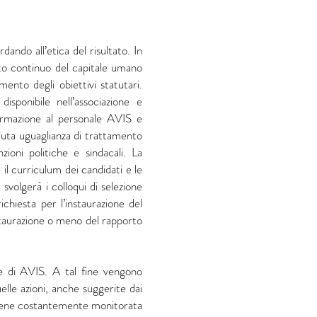
dando all’etica del risultato. In
nto continuo del capitale umano
nto degli obiettivi statutari.
sponibile nell’associazione e
formazione al personale AVIS e
oluta uguaglianza di trattamento
zioni politiche e sindacali. La
 il curriculum dei candidati e le
volgerà i colloqui di selezione
chiesta per l’instaurazione del
nstaurazione o meno del rapporto
are di AVIS. A tal fine vengono
elle azioni, anche suggerite dai
 viene costantemente monitorata