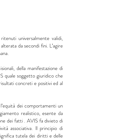
ritenuti universalmente validi,
alterata da secondi fini. L’agire
mana.
sionali, della manifestazione di
VIS quale soggetto giuridico che
ultati concreti e positivi ed al
do l’equità dei comportamenti un
giamento realistico, esente da
ne dei fatti . AVIS fa divieto di
vità associativa. Il principio di
ignifica tutela dei diritti e delle