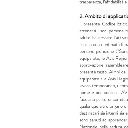
trasparenza, l’affidabilità e
2. Ambito di applicazi
Il presente Codice Etico
attenersi i soci persone f
salute ha cessato l’attivi
esplica con continuità funz
persone giuridiche (“Sono
equiparate, le Avis Region
approvazione assembleare 
presente testo. Ai fini de
equiparate alle Avis Region
lavoro temporaneo, i consu
nome e per conto di AVIS.
facciano parte di comitati
qualunque altro organo o 
destinatari sia interni sia
sono tenuti ad apprendern
Nazionale nella seduta d