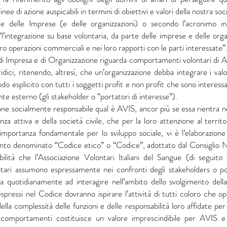
inee di azione auspicabili in termini di obiettivi e valori della nostra soc
le delle Imprese (e delle organizzazioni) o secondo l’acronimo 
 “l’integrazione su base volontaria, da parte delle imprese e delle orga
loro operazioni commerciali e nei loro rapporti con le parti interessate”
 di Impresa e di Organizzazione riguarda comportamenti volontari di A
ridici, ritenendo, altresì, che un’organizzazione debba integrare i valo
odo esplicito con tutti i soggetti profit e non profit che sono interessa
te esterno (gli stakeholder o “portatori di interesse”).
ione socialmente responsabile qual è AVIS, ancor più se essa rientra nel
nza attiva e della società civile, che per la loro attenzione al territ
importanza fondamentale per lo sviluppo sociale, vi è l’elaborazione
nto denominato “Codice etico” o “Codice”, adottato dal Consiglio Na
abilità che l’Associazione Volontari Italiani del Sangue (di seguit
ontari assumono espressamente nei confronti degli stakeholders o por
ova quotidianamente ad interagire nell’ambito dello svolgimento della
i espressi nel Codice dovranno ispirare l’attività di tutti coloro ch
della complessità delle funzioni e delle responsabilità loro affidate pe
 comportamenti costituisce un valore imprescindibile per AVIS e l’