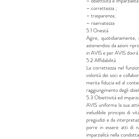
– obiettività e imparzialità
– correttezza ;
– trasparenza;
– riservatezza
5.1 Onestà
Agire, quotidianamente, c
astenendosi da azioni ripro
in AVIS e per AVIS dovrà a
5.2 Affidabilità
La correttezza nel funzion
volontà dei soci e collabo
merita fiducia ed al conte
raggiungimento degli obiett
5.3 Obiettività ed imparzia
AVIS uniforma la sua attiv
ineludibile principio di 
pregiudizi e da interpretaz
porre in essere atti di nat
imparzialità nella condotta 