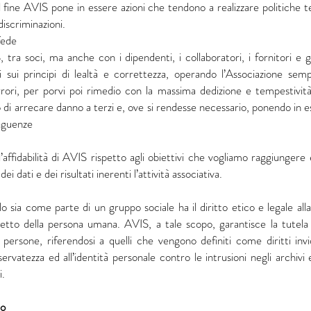
l fine AVIS pone in essere azioni che tendono a realizzare politiche 
iscriminazioni.
fede
, tra soci, ma anche con i dipendenti, i collaboratori, i fornitori e gl
 sui principi di lealtà e correttezza, operando l’Associazione se
rori, per porvi poi rimedio con la massima dedizione e tempestività
o di arrecare danno a terzi e, ove si rendesse necessario, ponendo in es
seguenze
l’affidabilità di AVIS rispetto agli obiettivi che vogliamo raggiunge
ei dati e dei risultati inerenti l’attività associativa.
lo sia come parte di un gruppo sociale ha il diritto etico e legale all
petto della persona umana. AVIS, a tale scopo, garantisce la tutela de
 persone, riferendosi a quelli che vengono definiti come diritti invi
 riservatezza ed all’identità personale contro le intrusioni negli archiv
i.
o