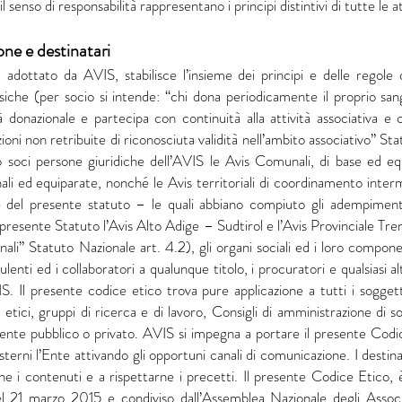
 il senso di responsabilità rappresentano i principi distintivi di tutte le a
one e destinatari
, adottato da AVIS, stabilisce l’insieme dei principi e delle rego
isiche (per socio si intende: “chi dona periodicamente il proprio san
tà donazionale e partecipa con continuità alla attività associativa e
ioni non retribuite di riconosciuta validità nell’ambito associativo” Sta
 soci persone giuridiche dell’AVIS le Avis Comunali, di base ed equ
ali ed equiparate, nonché le Avis territoriali di coordinamento interme
del presente statuto – le quali abbiano compiuto gli adempimenti d
l presente Statuto l’Avis Alto Adige – Sudtirol e l’Avis Provinciale Tre
ali” Statuto Nazionale art. 4.2), gli organi sociali ed i loro componen
lenti ed i collaboratori a qualunque titolo, i procuratori e qualsiasi a
 Il presente codice etico trova pure applicazione a tutti i sogget
 etici, gruppi di ricerca e di lavoro, Consigli di amministrazione di so
ente pubblico o privato. AVIS si impegna a portare il presente Codic
 esterni l’Ente attivando gli opportuni canali di comunicazione. I dest
e i contenuti e a rispettarne i precetti. Il presente Codice Etico, 
el 21 marzo 2015 e condiviso dall’Assemblea Nazionale degli Assoc