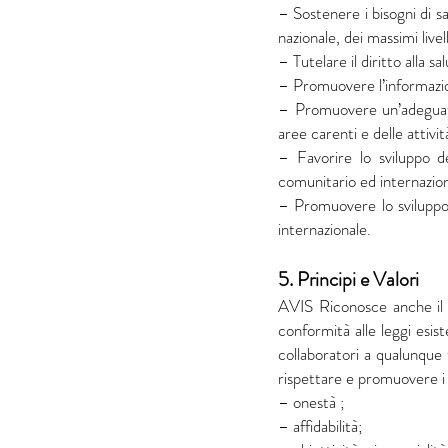
– Sostenere i bisogni di sa
nazionale, dei massimi livel
– Tutelare il diritto alla 
– Promuovere l’informazion
– Promuovere un’adeguata d
aree carenti e delle attiv
– Favorire lo sviluppo d
comunitario ed internazion
– Promuovere lo sviluppo
internazionale.
5. Principi e Valori
AVIS Riconosce anche il va
conformità alle leggi esist
collaboratori a qualunque
rispettare e promuovere i 
– onestà ;
– affidabilità;