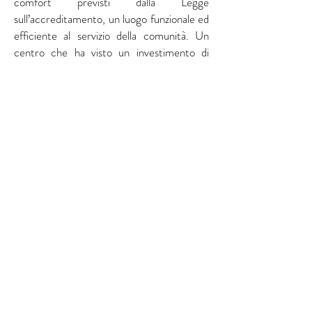
comfort previsti dalla Legge
sull’accreditamento, un luogo funzionale ed
efficiente al servizio della comunità. Un
centro che ha visto un investimento di
quasi 60.000 euro, finanziati in egual
misura dalle tre sezioni e supportati dal
contributo di 15.000 euro da parte della
Fondazione Manodori e dall'AUSL di
Reggio Emilia che ha messo a disposizione i
locali da ristrutturare.
Informazioni
Avis Comunale di Bibbiano ODV
Codice fiscale: 91016380353
Iscritta al RUNTS: ODV
Indirizzo
Via R. Franchetti, 39/A - Bibbiano (Reggio
Emilia)