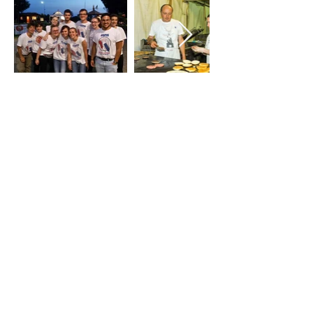
Informazioni
Avis Comunale di Bibbiano ODV
Codice fiscale: 91016380353
Iscritta al RUNTS: ODV
Indirizzo
Via R. Franchetti, 39/A - Bibbiano (Reggio
Emilia)
Cell:
328.3863
057
E-mail:
bibbiano.comunale@avis.it
Condividi