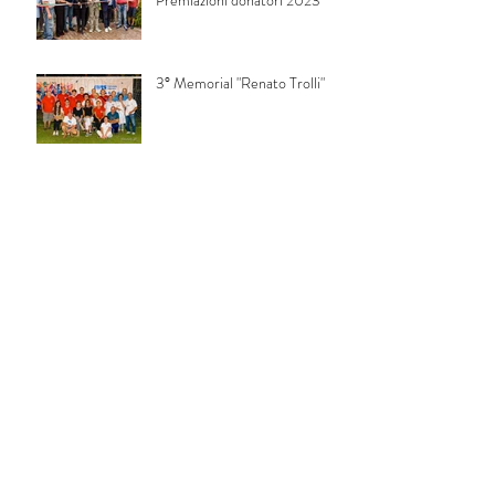
Premiazioni donatori 2023
3° Memorial "Renato Trolli"
Festa del donatore 2023
2° Memorial "Renato Trolli"
Informazioni
Avis Comunale di Bibbiano ODV
Codice fiscale: 91016380353