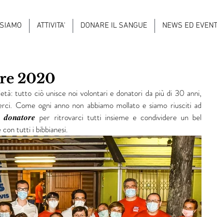
 SIAMO
ATTIVITA'
DONARE IL SANGUE
NEWS ED EVENT
ore 2020
ietà: tutto ciò unisce noi volontari e donatori da più di 30 anni, 
derci. Come ogni anno non abbiamo mollato e siamo riusciti ad 
𝒍 𝒅𝒐𝒏𝒂𝒕𝒐𝒓𝒆 per ritrovarci tutti insieme e condividere un bel 
on tutti i bibbianesi.