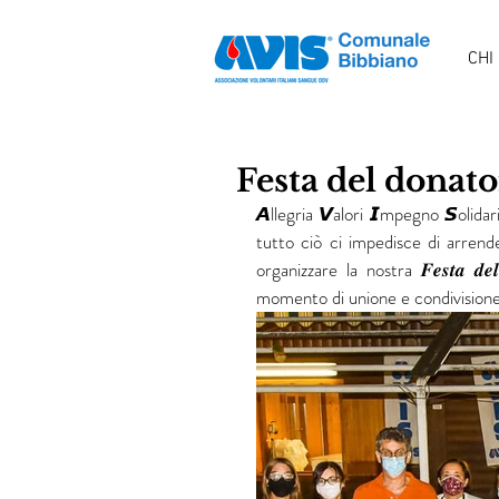
CHI
Festa del donat
𝘼llegria 𝙑alori 𝙄mpegno 𝙎olidar
tutto ciò ci impedisce di arren
organizzare la nostra 𝑭𝒆𝒔𝒕𝒂 𝒅
momento di unione e condivisione c