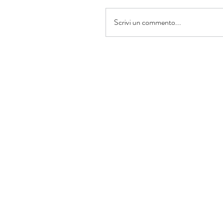
Scrivi un commento...
Informazioni
Avis Comunale di Bibbiano ODV
Codice fiscale: 91016380353
Iscritta al RUNTS: ODV
Indirizzo
Via R. Franchetti, 39/A - Bibbiano (
Cell:
328.3863
057