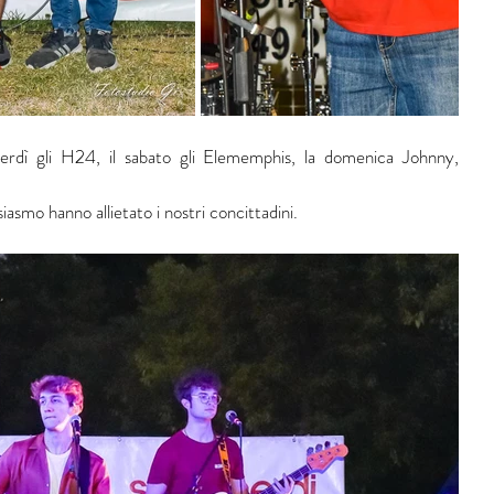
enerdì gli H24, il sabato gli Elememphis, la domenica Johnny, 
iasmo hanno allietato i nostri concittadini.